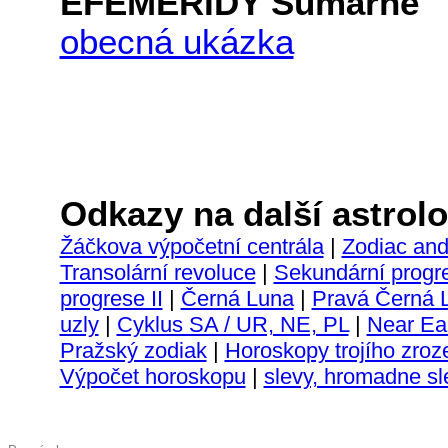
EFEMERIDY Sumárně
obecná ukázka
Odkazy na další astrolo
Žáčkova výpočetní centrála
|
Zodiac and
Transolární revoluce
|
Sekundární progr
progrese II
|
Černá Luna
|
Pravá Černá 
uzly
|
Cyklus SA / UR, NE, PL
|
Near Ear
Pražský zodiak
|
Horoskopy trojího zroz
Výpočet horoskopu
|
slevy, hromadne sle